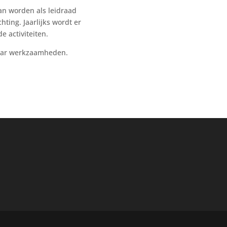
lan worden als leidraad
chting. Jaarlijks wordt er
e activiteiten.
haar werkzaamheden.