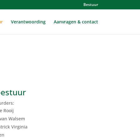
Bestuur
ur
Verantwoording
Aanvragen & contact
bestuur
urders:
e Rooij
k van Walsem
rick Virginia
en